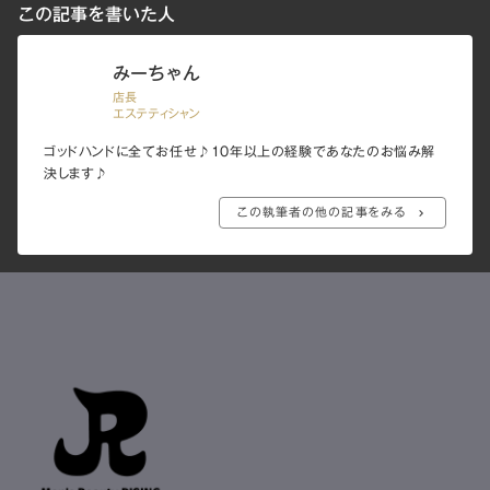
この記事を書いた人
みーちゃん
店長
エステティシャン
ゴッドハンドに全てお任せ♪10年以上の経験であなたのお悩み解
決します♪
この執筆者の他の記事をみる
keyboard_arrow_right